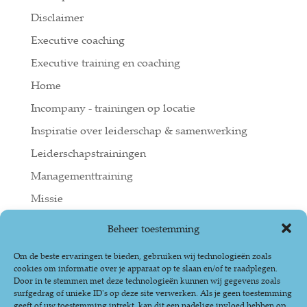
Disclaimer
Executive coaching
Executive training en coaching
Home
Incompany - trainingen op locatie
Inspiratie over leiderschap & samenwerking
Leiderschapstrainingen
Managementtraining
Missie
Open training De effectieve leider
Beheer toestemming
Over ons
Om de beste ervaringen te bieden, gebruiken wij technologieën zoals
Privacy statement
cookies om informatie over je apparaat op te slaan en/of te raadplegen.
Door in te stemmen met deze technologieën kunnen wij gegevens zoals
Reviews
surfgedrag of unieke ID's op deze site verwerken. Als je geen toestemming
geeft of uw toestemming intrekt, kan dit een nadelige invloed hebben op