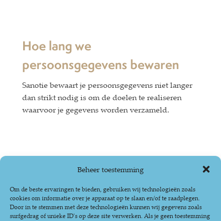
Hoe lang we
persoonsgegevens bewaren
Sanotie bewaart je persoonsgegevens niet langer
dan strikt nodig is om de doelen te realiseren
waarvoor je gegevens worden verzameld.
Delen van persoonsgegevens
Beheer toestemming
met derden
Om de beste ervaringen te bieden, gebruiken wij technologieën zoals
cookies om informatie over je apparaat op te slaan en/of te raadplegen.
Sanotie deelt jouw persoonsgegevens met
Door in te stemmen met deze technologieën kunnen wij gegevens zoals
surfgedrag of unieke ID's op deze site verwerken. Als je geen toestemming
verschillende derden als dit noodzakelijk is voor