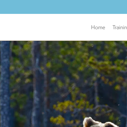
Home
Traini
r