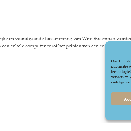
telijke en voorafgaande toestemming van Wim Buschman worden
 een enkele computer en/of het printen van een enkele hardcop
Om de beste 
informatie o
technologieë
verwerken. A
nadelige in
Acc