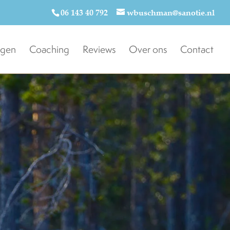
06 143 40 792
wbuschman@sanotie.nl
ngen
Coaching
Reviews
Over ons
Contact