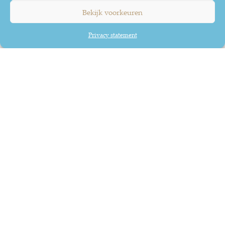
Groeien in leidinggeven
Bekijk voorkeuren
Als je wilt groeien in leidinggeven, het zij
aan je eigen leven of aan een team, dan is
Privacy statement
deze leergang een goede keuze!
Vincent de Wekker, Senior Team Eenheden,
Eigen Haard
Mijn doel en succes
behalen
Ik ben tevreden over de leergang en heb
inzichten gekregen die mij helpen om mijn
doel en succes te behalen.