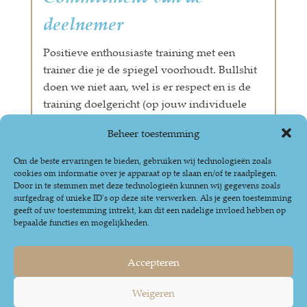
deelnemer
Positieve enthousiaste training met een
trainer die je de spiegel voorhoudt. Bullshit
doen we niet aan, wel is er respect en is de
training doelgericht (op jouw individuele
doel). Praktijksituaties komen aan bod, het
Beheer toestemming
cijfer van de training hangt af van het
commitment van de deelnemer.
Om de beste ervaringen te bieden, gebruiken wij technologieën zoals
Wesley Groenen, Senior Team Eenheden,
cookies om informatie over je apparaat op te slaan en/of te raadplegen.
Door in te stemmen met deze technologieën kunnen wij gegevens zoals
Eigen Haard
surfgedrag of unieke ID's op deze site verwerken. Als je geen toestemming
geeft of uw toestemming intrekt, kan dit een nadelige invloed hebben op
bepaalde functies en mogelijkheden.
Accepteren
Weigeren