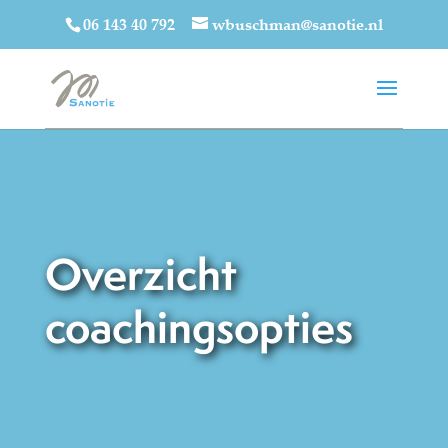
06 143 40 792
wbuschman@sanotie.nl
Overzicht
coachingsopties