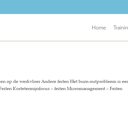
Home
Traini
esten op de werkvloer Andere feiten Het burn-outprobleem is ee
Feiten Kortetermijnfocus – feiten Micromanagement – Feiten