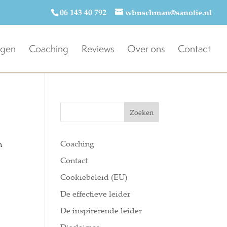
06 143 40 792
wbuschman@sanotie.nl
ngen
Coaching
Reviews
Over ons
Contact
Zoeken
Coaching
n
Contact
Cookiebeleid (EU)
De effectieve leider
De inspirerende leider